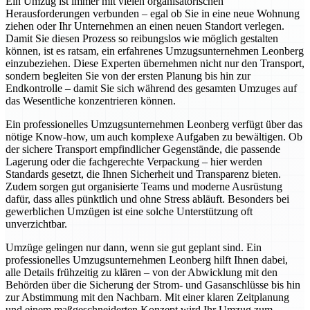
Ein Umzug ist immer mit vielen organisatorischen
Herausforderungen verbunden – egal ob Sie in eine neue Wohnung
ziehen oder Ihr Unternehmen an einen neuen Standort verlegen.
Damit Sie diesen Prozess so reibungslos wie möglich gestalten
können, ist es ratsam, ein erfahrenes Umzugsunternehmen Leonberg
einzubeziehen. Diese Experten übernehmen nicht nur den Transport,
sondern begleiten Sie von der ersten Planung bis hin zur
Endkontrolle – damit Sie sich während des gesamten Umzuges auf
das Wesentliche konzentrieren können.
Ein professionelles Umzugsunternehmen Leonberg verfügt über das
nötige Know-how, um auch komplexe Aufgaben zu bewältigen. Ob
der sichere Transport empfindlicher Gegenstände, die passende
Lagerung oder die fachgerechte Verpackung – hier werden
Standards gesetzt, die Ihnen Sicherheit und Transparenz bieten.
Zudem sorgen gut organisierte Teams und moderne Ausrüstung
dafür, dass alles pünktlich und ohne Stress abläuft. Besonders bei
gewerblichen Umzügen ist eine solche Unterstützung oft
unverzichtbar.
Umzüge gelingen nur dann, wenn sie gut geplant sind. Ein
professionelles Umzugsunternehmen Leonberg hilft Ihnen dabei,
alle Details frühzeitig zu klären – von der Abwicklung mit den
Behörden über die Sicherung der Strom- und Gasanschlüsse bis hin
zur Abstimmung mit den Nachbarn. Mit einer klaren Zeitplanung
und einem maßgeschneiderten Konzept wird Ihr Umzug zum