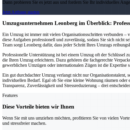
Dann probieren Sie es jetzt aus und fordern Sie Ihr individuelles Ang
Jetzt Anfrage starten
Umzugsunternehmen Leonberg im Überblick: Professio
Ein Umzug ist immer mit vielen Organisationsschritten verbunden 
diese Aufgaben professionell und zuverlässig, sodass Sie sich nicht
Team sorgt Leonberg dafür, dass jeder Schritt Ihres Umzugs reibungs
Professionelle Unterstützung ist bei einem Umzug oft der Schlüssel 
die Ihren Umzug erleichtern. Dazu gehören die fachgerechte Verpac
gewerblichen Umzügen oder internationalen Zügen ist die Expertise 
Ein gut durchdachter Umzug verlangt nicht nur Organisationstalent
individuellen Bedarf. Egal ob Sie eine kleine Wohnung räumen oder e
Transparenz, Zuverlässigkeit und Stressreduzierung – drei entscheide
Features
Diese Vorteile bieten wir Ihnen
Wenn Sie mit uns umziehen möchten, profitieren Sie von vielen Vorte
und stressfreier machen.