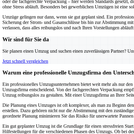
oder die fachgerechte Verpackung – hier werden Standards gesetzt, d
ohne Stress abläuft. Besonders bei gewerblichen Umzügen ist eine sol
Umzüge gelingen nur dann, wenn sie gut geplant sind. Ein profession
Sicherung der Strom- und Gasanschlüsse bis hin zur Abstimmung mit
verlassen, dass alles reibungslos und nach Ihren Vorstellungen abläuf
Wir sind für Sie da
Sie planen einen Umzug und suchen einen zuverlässigen Partner? Unser
Jetzt schnell vergleichen
Warum eine professionelle Umzugsfirma den Untersch
Ein professionelles Umzugsunternehmen bietet weit mehr als nur den r
Umzugsfirma entscheidend. Von der fachgerechten Verpackung empfind
Umzug reibungslos zu gestalten. Mit einer Umzugsfirma an Ihrer Seit
Die Planung eines Umzuges ist oft komplexer, als man zu Beginn denkt
erstellen. Dazu gehören nicht nur die Abstimmung mit den zuständi
geordnete Planung minimieren Sie das Risiko für unerwartete Pannen u
Ein gut geplanter Umzug ist die Grundlage für einen stressfreien Star
Hilfestellungen für die verschiedenen Phasen des Umzugs. Ob bei d