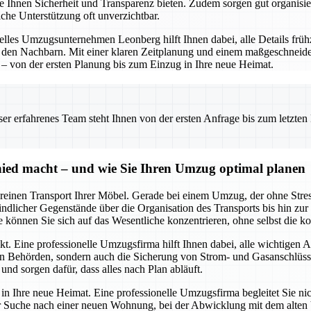
ie Ihnen Sicherheit und Transparenz bieten. Zudem sorgen gut organisi
che Unterstützung oft unverzichtbar.
elles Umzugsunternehmen Leonberg hilft Ihnen dabei, alle Details frü
 den Nachbarn. Mit einer klaren Zeitplanung und einem maßgeschneid
t – von der ersten Planung bis zum Einzug in Ihre neue Heimat.
 erfahrenes Team steht Ihnen von der ersten Anfrage bis zum letzten Ka
ied macht – und wie Sie Ihren Umzug optimal planen
einen Transport Ihrer Möbel. Gerade bei einem Umzug, der ohne Stress u
licher Gegenstände über die Organisation des Transports bis hin zur 
e können Sie sich auf das Wesentliche konzentrieren, ohne selbst die 
. Eine professionelle Umzugsfirma hilft Ihnen dabei, alle wichtigen Asp
gen Behörden, sondern auch die Sicherung von Strom- und Gasanschlüs
nd sorgen dafür, dass alles nach Plan abläuft.
t in Ihre neue Heimat. Eine professionelle Umzugsfirma begleitet Sie ni
er Suche nach einer neuen Wohnung, bei der Abwicklung mit dem alten 