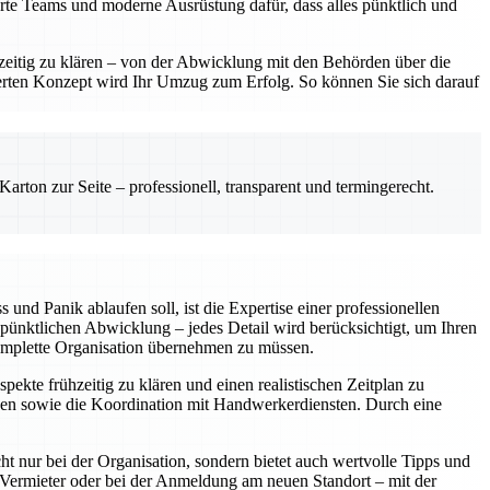
erte Teams und moderne Ausrüstung dafür, dass alles pünktlich und
hzeitig zu klären – von der Abwicklung mit den Behörden über die
erten Konzept wird Ihr Umzug zum Erfolg. So können Sie sich darauf
rton zur Seite – professionell, transparent und termingerecht.
nd Panik ablaufen soll, ist die Expertise einer professionellen
pünktlichen Abwicklung – jedes Detail wird berücksichtigt, um Ihren
komplette Organisation übernehmen zu müssen.
ekte frühzeitig zu klären und einen realistischen Zeitplan zu
sen sowie die Koordination mit Handwerkerdiensten. Durch eine
cht nur bei der Organisation, sondern bietet auch wertvolle Tipps und
Vermieter oder bei der Anmeldung am neuen Standort – mit der