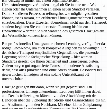
Ein Umzug ist immer mit vielen organisatorischen
Herausforderungen verbunden – egal ob Sie in eine neue Wohnung
ziehen oder Ihr Unternehmen an einen neuen Standort verlegen.
Damit Sie diesen Prozess so reibungslos wie möglich gestalten
können, ist es ratsam, ein erfahrenes Umzugsunternehmen Leonberg
einzubeziehen. Diese Experten übernehmen nicht nur den Transport,
sondern begleiten Sie von der ersten Planung bis hin zur
Endkontrolle – damit Sie sich während des gesamten Umzuges auf
das Wesentliche konzentrieren können.
Ein professionelles Umzugsunternehmen Leonberg verfügt über das
nötige Know-how, um auch komplexe Aufgaben zu bewältigen. Ob
der sichere Transport empfindlicher Gegenstände, die passende
Lagerung oder die fachgerechte Verpackung – hier werden
Standards gesetzt, die Ihnen Sicherheit und Transparenz bieten.
Zudem sorgen gut organisierte Teams und moderne Ausrüstung
dafür, dass alles pünktlich und ohne Stress abläuft. Besonders bei
gewerblichen Umzügen ist eine solche Unterstützung oft
unverzichtbar.
Umzüge gelingen nur dann, wenn sie gut geplant sind. Ein
professionelles Umzugsunternehmen Leonberg hilft Ihnen dabei,
alle Details frühzeitig zu klären – von der Abwicklung mit den
Behörden über die Sicherung der Strom- und Gasanschlüsse bis hin
zur Abstimmung mit den Nachbarn. Mit einer klaren Zeitplanung
und einem maßgeschneiderten Konzept wird Ihr Umzug zum