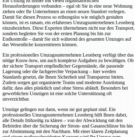
Ein Umzug ist immer mit vielen organisatorischen
Herausforderungen verbunden – egal ob Sie in eine neue Wohnung
ziehen oder Ihr Unternehmen an einen neuen Standort verlegen.
Damit Sie diesen Prozess so reibungslos wie möglich gestalten
können, ist es ratsam, ein erfahrenes Umzugsunternehmen Leonberg
einzubeziehen. Diese Experten übernehmen nicht nur den Transport,
sondern begleiten Sie von der ersten Planung bis hin zur
Endkontrolle – damit Sie sich während des gesamten Umzuges auf
das Wesentliche konzentrieren können.
Ein professionelles Umzugsunternehmen Leonberg verfügt über das
nötige Know-how, um auch komplexe Aufgaben zu bewältigen. Ob
der sichere Transport empfindlicher Gegenstände, die passende
Lagerung oder die fachgerechte Verpackung – hier werden
Standards gesetzt, die Ihnen Sicherheit und Transparenz bieten.
Zudem sorgen gut organisierte Teams und moderne Ausrüstung
dafür, dass alles pünktlich und ohne Stress abläuft. Besonders bei
gewerblichen Umzügen ist eine solche Unterstützung oft
unverzichtbar.
Umzüge gelingen nur dann, wenn sie gut geplant sind. Ein
professionelles Umzugsunternehmen Leonberg hilft Ihnen dabei,
alle Details frühzeitig zu klären – von der Abwicklung mit den
Behörden über die Sicherung der Strom- und Gasanschlüsse bis hin
zur Abstimmung mit den Nachbarn. Mit einer klaren Zeitplanung
und einem maßgeschneiderten Konzept wird Ihr Umzug zum