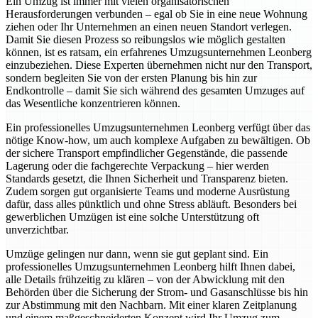
Ein Umzug ist immer mit vielen organisatorischen
Herausforderungen verbunden – egal ob Sie in eine neue Wohnung
ziehen oder Ihr Unternehmen an einen neuen Standort verlegen.
Damit Sie diesen Prozess so reibungslos wie möglich gestalten
können, ist es ratsam, ein erfahrenes Umzugsunternehmen Leonberg
einzubeziehen. Diese Experten übernehmen nicht nur den Transport,
sondern begleiten Sie von der ersten Planung bis hin zur
Endkontrolle – damit Sie sich während des gesamten Umzuges auf
das Wesentliche konzentrieren können.
Ein professionelles Umzugsunternehmen Leonberg verfügt über das
nötige Know-how, um auch komplexe Aufgaben zu bewältigen. Ob
der sichere Transport empfindlicher Gegenstände, die passende
Lagerung oder die fachgerechte Verpackung – hier werden
Standards gesetzt, die Ihnen Sicherheit und Transparenz bieten.
Zudem sorgen gut organisierte Teams und moderne Ausrüstung
dafür, dass alles pünktlich und ohne Stress abläuft. Besonders bei
gewerblichen Umzügen ist eine solche Unterstützung oft
unverzichtbar.
Umzüge gelingen nur dann, wenn sie gut geplant sind. Ein
professionelles Umzugsunternehmen Leonberg hilft Ihnen dabei,
alle Details frühzeitig zu klären – von der Abwicklung mit den
Behörden über die Sicherung der Strom- und Gasanschlüsse bis hin
zur Abstimmung mit den Nachbarn. Mit einer klaren Zeitplanung
und einem maßgeschneiderten Konzept wird Ihr Umzug zum